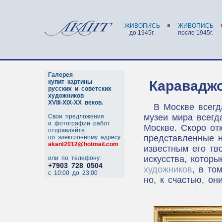
ЖИВОПИСЬ
ЖИВОПИСЬ
до 1945г.
после 1945г.
Галерея
купит картины
Караваджо
русских и советских
художников
XVIII-XIX-XX веков.
В Москве всегд
музеи мира всегд
Свои предложения
и фотографии работ
Москве. Скоро от
отправляйте
представленные н
по электронному адресу
akant2012@hotmail.com
известным его тв
искусства, котор
или по телефону:
+7903 728 0504
художников
, в то
c 10:00 до 23:00
но, к счастью, он