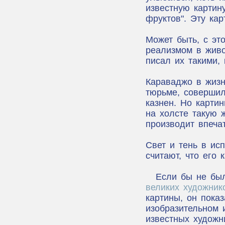
известную картин
фруктов". Эту кар
Может быть, с эт
реализмом в живо
писал их такими, 
Караваджо в жиз
тюрьме, соверши
казнен. Но картин
на холсте такую 
производит впеча
Свет и тень в ис
считают, что его 
Если бы не бы
великих художник
картины, он пока
изобразительном 
известных художн