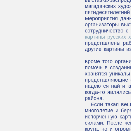
выставка-распрод
магаданских худо
пятидесятилетний
Мероприятия данн
организаторы выс
сотрудничество с
картины русских 
представлены раб
другие картины и
Кроме того орга
помочь в создани
хранятся уникаль
представляющие 
надеются найти к
когда-то являлис
района.
Если такая вещ
многолетие и бер
испорченную карт
силами. После че
круга, но и огро