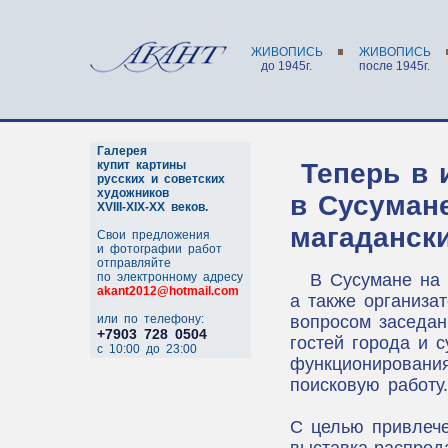
ЖИВОПИСЬ
ЖИВОПИСЬ
до 1945г.
после 1945г.
Галерея
купит картины
Теперь в 
русских и советских
художников
в Сусуман
XVIII-XIX-XX веков.
магаданск
Свои предложения
и фотографии работ
отправляйте
по электронному адресу
В Сусумане на 
akant2012@hotmail.com
а также организа
или по телефону:
вопросом заседан
+7903 728 0504
гостей города и 
c 10:00 до 23:00
функционирования
поисковую работу.
С целью привлече