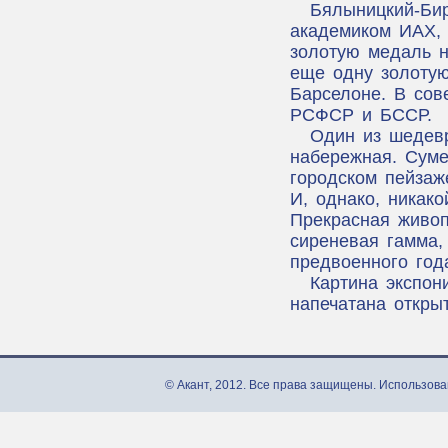
Бялыницкий-Бир
академиком ИАХ, 
золотую медаль н
еще одну золотую
Барселоне. В сов
РСФСР и БССР.
Один из шедев
набережная. Суме
городском пейзаж
И, однако, никако
Прекрасная живоп
сиреневая гамма,
предвоенного год
Картина экспон
напечатана открыт
© Акант, 2012. Все права защищены. Использова