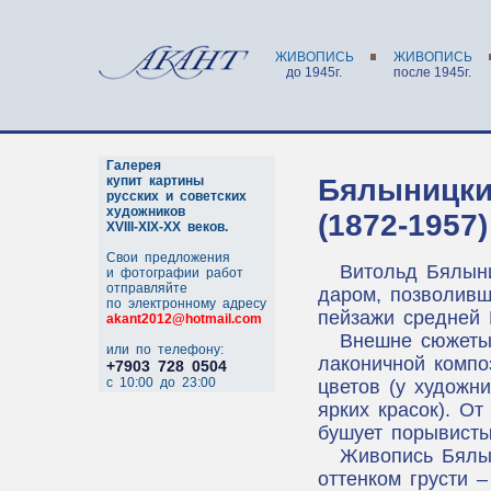
ЖИВОПИСЬ
ЖИВОПИСЬ
до 1945г.
после 1945г.
Галерея
купит картины
Бялыницки
русских и советских
художников
(1872-1957)
XVIII-XIX-XX веков.
Свои предложения
Витольд Бялын
и фотографии работ
отправляйте
даром, позволивш
по электронному адресу
пейзажи средней 
akant2012@hotmail.com
Внешне сюжеты 
или по телефону:
лаконичной компо
+7903 728 0504
c 10:00 до 23:00
цветов (у художн
ярких красок). О
бушует порывисты
Живопись Бялын
оттенком грусти –